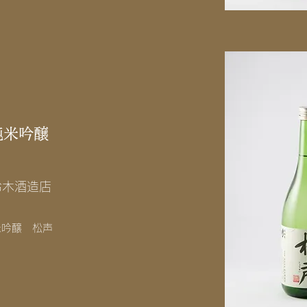
純米吟醸
鈴木酒造店
米吟醸 松声