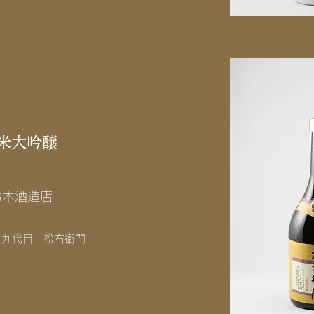
米大吟醸
鈴木酒造店
十九代目 松右衛門