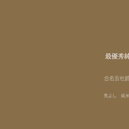
最優秀
合名会社
秀よし 純