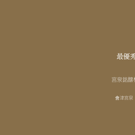
最優
宮泉銘醸
會津宮泉