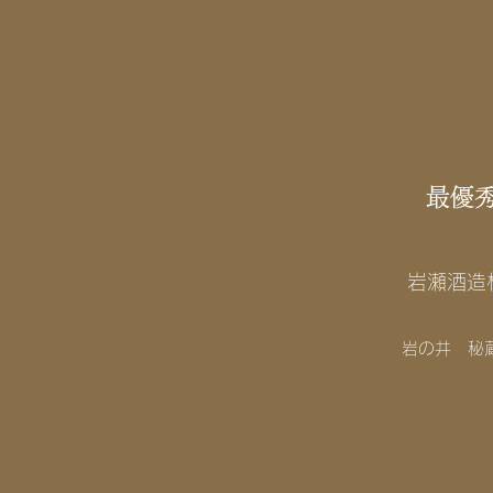
最優
岩瀬酒造
岩の井 秘