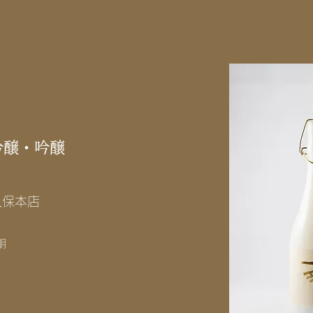
吟醸・吟醸
久保本店
朋